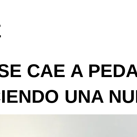
E
SE CAE A PED
IENDO UNA N